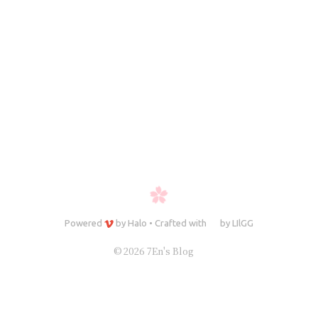
Powered
by
Halo
•
Crafted with
by
LIlGG
© 2026 7En's Blog