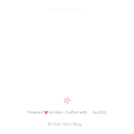
Powered
by
Halo
•
Crafted with
by
LIlGG
© 2026 7En's Blog