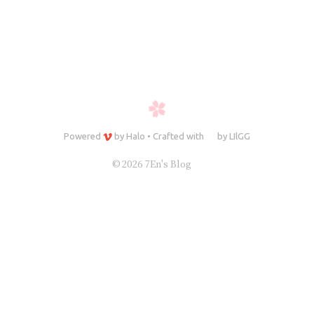
Powered
by
Halo
•
Crafted with
by
LIlGG
© 2026 7En's Blog