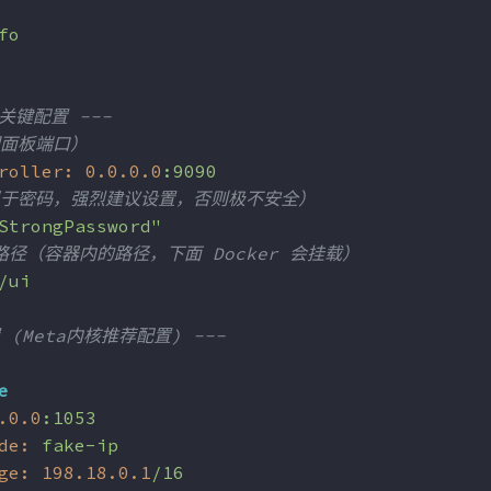
fo
I 关键配置 ---
理面板端口）
roller:
0.0
.0
.0
:9090
似于密码，强烈建议设置，否则极不安全）
StrongPassword"
件路径（容器内的路径，下面 Docker 会挂载）
/ui
置 (Meta内核推荐配置) ---
e
.0
.0
:1053
de:
fake-ip
ge:
198.18
.0
.1
/16