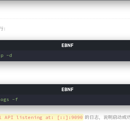
行：
up -d
：
logs -f
的日志，说明启动成
l API listening at: [::]:9090