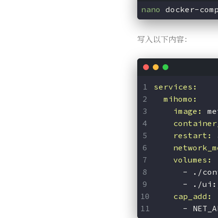
nano
写入以下内容：
services:
  mihomo:
    image:
 me
    container
    restart:
 
    network_m
    volumes:
      - ./con
      - ./ui:
    cap_add:
      - NET_A