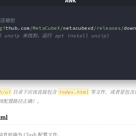
板压缩包
gi
thub.com
/MetaCubeX/m
etacubexd
/releases/
down
unzip 未找到，运行 apt install unzip)
目录下应该直接包含
等文件，或者是包含
h/ui
index.html
续配置路径正确）。
aml
转换为 Clash 配置文件。