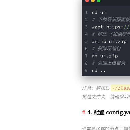
cd ui
# 下载最新版面
wget https:
//
# 解压 (如果提示 
unzip ui.zip
# 删除压缩包
rm ui.zip
# 返回上级目录
cd ..
注意：解压后
~/clas
果是文件夹，请确保后
4. 配置 config.y
你需要将你的节点订阅信息