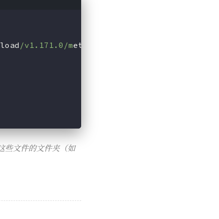
load
/v1.171.0/m
etacubexd-gh-pages.zip -O ui.
这些文件的文件夹（如