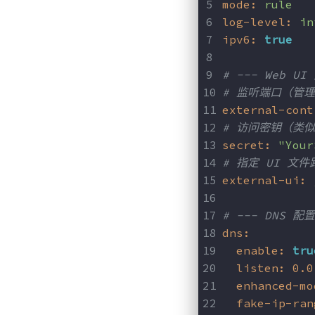
mode:
rule
log-level:
in
ipv6:
true
# --- Web U
# 监听端口（管
external-cont
# 访问密钥（类
secret:
"Your
# 指定 UI 文
external-ui:
# --- DNS 配
dns:
enable:
tru
listen:
0.0
enhanced-mo
fake-ip-ran