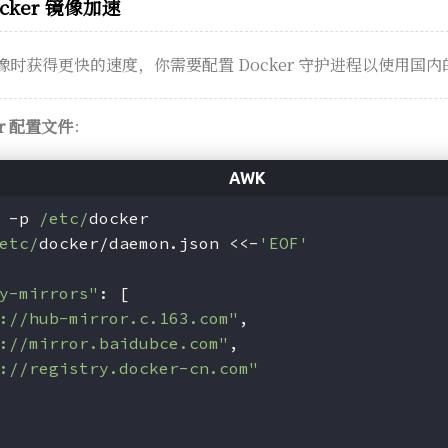
cker 镜像加速
 镜像时获得更快的速度，你需要配置 Docker 守护进程以使用国
r 配置文件
：
 -p 
/etc/
docker
etc/
docker/daemon.json <<-
'EOF'
y-mirrors"
: [
://hub-mirror.c.163.com"
,
://mirror.baidubce.com"
,
://registry.docker-cn.com"