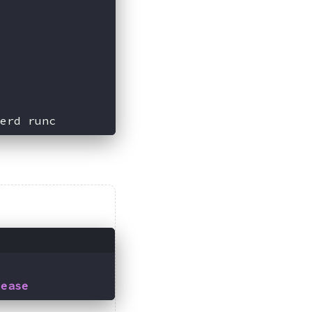
erd runc
lease