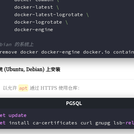
     docker-latest 
\
     docker-latest-logrotate 
\
     docker-logrotate 
\
     docker-engine
bian 的系统上
remove docker docker-engine docker.io contain
 (Ubuntu, Debian) 上安装
，以允许
通过 HTTPS 使用仓库：
apt
et
update
et
 install ca-certificates curl gnupg lsb-
re