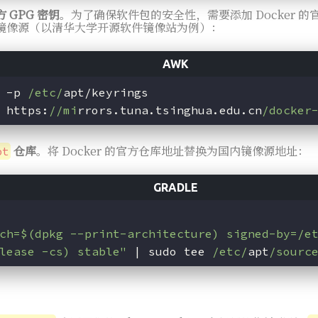
方 GPG 密钥
。为了确保软件包的安全性，需要添加 Docker 的官
镜像源（以清华大学开源软件镜像站为例）：
 -p 
/etc/
apt/keyrings
 https:
//mi
rrors.tuna.tsinghua.edu.cn
/docker
仓库
。将 Docker 的官方仓库地址替换为国内镜像源地址：
pt
ch=$(dpkg --print-architecture) signed-by=/e
lease -cs) stable"
 | sudo tee 
/etc/
apt
/sourc