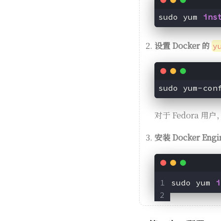
sudo yum 
ins
设置 Docker 的
y
sudo yum-con
对于 Fedora 用
安装 Docker Engi
sudo yum 
i