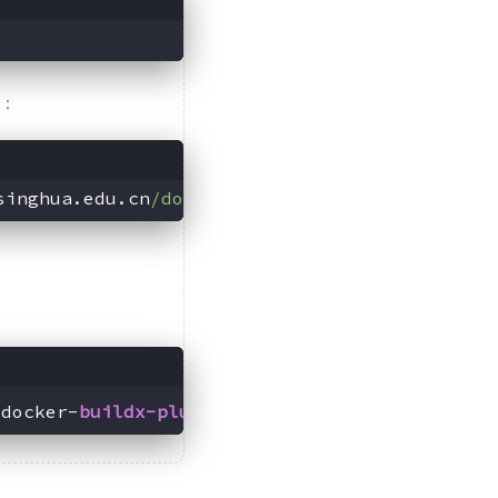
）：
singhua.edu.cn
/docker-ce/
linux
/centos/
 docker-
buildx-plugin