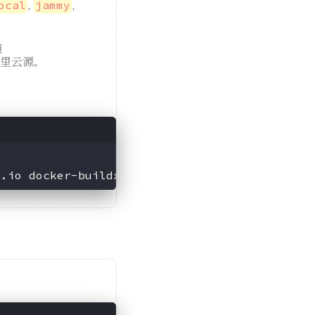
,
,
ocal
jammy
源
阿里云源。
d.io docker-buildx-plugin