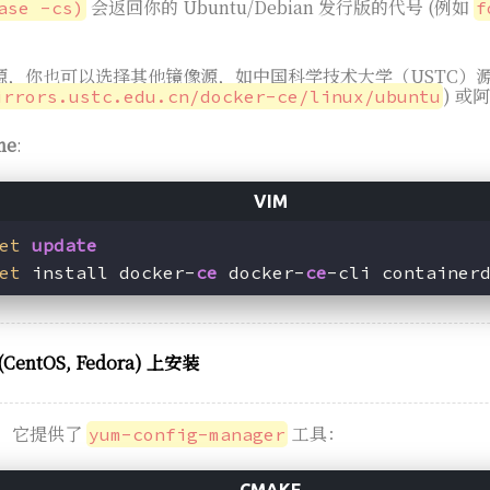
会返回你的 Ubuntu/Debian 发行版的代号 (例如
ase -cs)
f
。
源，你也可以选择其他镜像源，如中国科学技术大学（USTC）
) 或
irrors.ustc.edu.cn/docker-ce/linux/ubuntu
ne
:
et
update
et
 install docker-
ce
 docker-
ce
-cli container
entOS, Fedora) 上安装
，它提供了
工具：
yum-config-manager