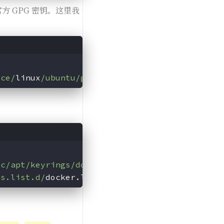
方 GPG 密钥。这里我
-ce/
linux
/ubuntu/g
pg | sudo gpg --dearmor -o 
tc/apt/keyrings/docker.gpg] https://mirrors.t
es.list.d/
docker.list > 
/dev/
null