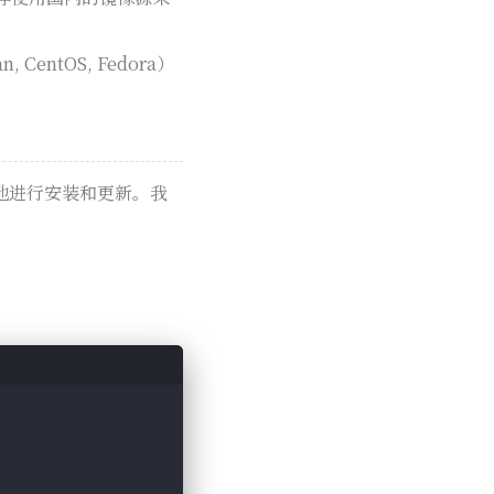
2. 容器生命周期管理 (Container Lifec
2. 管理应用
1. 编写 docker-compose.yml 文件
agement)
entOS, Fedora）
地进行安装和更新。我