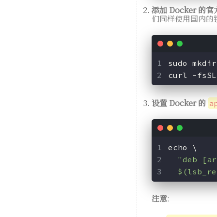
添加 Docker 的官
们同样使用国内的
sudo mkdir
curl -fsSL
设置 Docker 的
a
echo \
"deb [ar
  $(lsb_re
注意
: