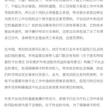
了，不能让你去赔偿。同样的道理，员工没有能力承担工作中失误
导致的损失，所以这个风险必须是雇主承担，劳动者去承担这种在
为资方打工中出现的这个损失是完全是荒谬的。平台经济外卖经济
它的基础是什么？他的钱从哪来我们可以很容易看出来，它的成本
是由快递员，骑手廉价劳动力买单的，这里边买单包括了出了车祸
自己出外，各种损失全是由员工来承担，这是荒谬的。
在中国，类似的法律诉讼很少。或许外卖行业并未引起现行社会统
治阶级的重视。市场监管总局等七部门联合发布的《关于落实网络
餐饮平台责任 切实维护外卖送餐员权益的指导意见》明确了平台企
业的责任，包括保障骑手的劳动收入、劳动安全和社会保障，但他
们的作用在现在看来仍然很小，此外，虽然法院也有判例表明，外
卖平台需要对骑手在工作中造成的损害承担责任，但现行的任何法
律并没有明确推进平台企业应承担更多的责任的倾向。
外卖平台经济的基础是廉价劳动力，而骑手们在为平台工作中承担
的风险和损失是不合理的。出于改良的方向，为了保障骑手的权