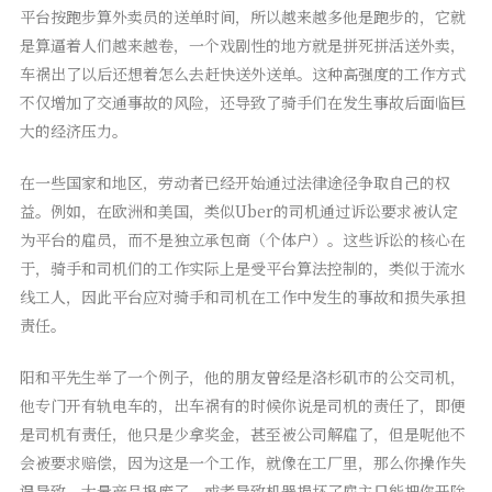
平台按跑步算外卖员的送单时间，所以越来越多他是跑步的，它就
是算逼着人们越来越卷，一个戏剧性的地方就是拼死拼活送外卖，
车祸出了以后还想着怎么去赶快送外送单。这种高强度的工作方式
不仅增加了交通事故的风险，还导致了骑手们在发生事故后面临巨
大的经济压力。
在一些国家和地区，劳动者已经开始通过法律途径争取自己的权
益。例如，在欧洲和美国，类似Uber的司机通过诉讼要求被认定
为平台的雇员，而不是独立承包商（个体户）。这些诉讼的核心在
于，骑手和司机们的工作实际上是受平台算法控制的，类似于流水
线工人，因此平台应对骑手和司机在工作中发生的事故和损失承担
责任。
阳和平先生举了一个例子，他的朋友曾经是洛杉矶市的公交司机，
他专门开有轨电车的，出车祸有的时候你说是司机的责任了，即便
是司机有责任，他只是少拿奖金，甚至被公司解雇了，但是呢他不
会被要求赔偿，因为这是一个工作，就像在工厂里，那么你操作失
误导致，大量产品报废了，或者导致机器损坏了雇主只能把你开除