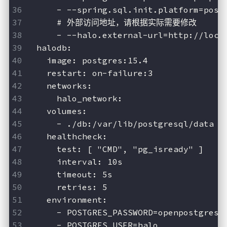
      - --spring.sql.init.platform=post
      # 外部访问地址，请根据实际需要修改
      - --halo.external-url=http://loca
  halodb:
    image: postgres:15.4
    restart: on-failure:3
    networks:
      halo_network:
    volumes:
      - ./db:/var/lib/postgresql/data
    healthcheck:
      test: [ "CMD", "pg_isready" ]
      interval: 10s
      timeout: 5s
      retries: 5
    environment:
      - POSTGRES_PASSWORD=openpostgresq
      - POSTGRES_USER=halo