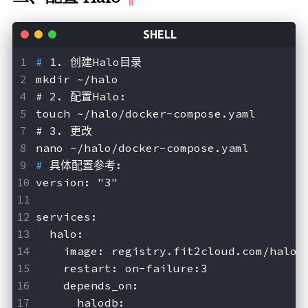
# 
1. 创建Halo目录
mkdir ~/halo
# 
2. 配置Halo:
touch ~/halo/docker-compose.yaml
# 
3. 更改
nano ~/halo/docker-compose.yaml
# 
具体配置参考:
version: "3"
services:
  halo:
    image: registry.fit2cloud.com/halo/
    restart: on-failure:3
    depends_on:
      halodb: