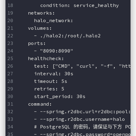
        condition: service_healthy
    networks:
      halo_network:
    volumes:
      - ./halo2:/root/.halo2
    ports:
      - "8090:8090"
    healthcheck:
      test: ["CMD", "curl", "-f", "http
      interval: 30s
      timeout: 5s
      retries: 5
      start_period: 30s
    command:
      - --spring.r2dbc.url=r2dbc:pool:p
      - --spring.r2dbc.username=halo
      # PostgreSQL 的密码，请保证与下方 POS
      - --spring.r2dbc.password=openpos