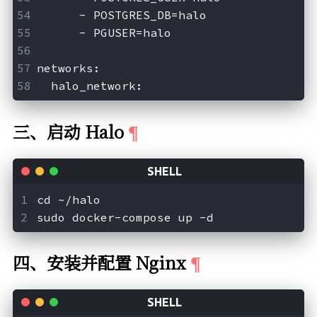
      - POSTGRES_DB=halo
      - PGUSER=halo
networks:
  halo_network:
三、启动 Halo
cd ~/halo
sudo docker-compose up -d
四、安装并配置 Nginx