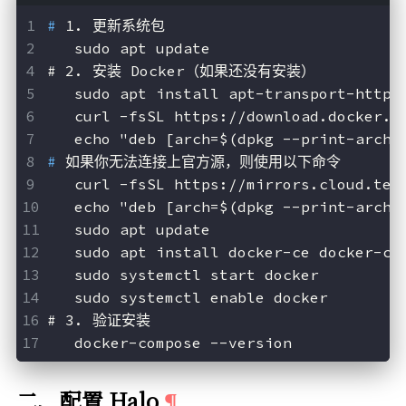
# 
1. 更新系统包
   sudo apt update
# 
2. 安装 Docker（如果还没有安装）
   sudo apt install apt-transport-https
   curl -fsSL https://download.docker.c
   echo "deb [arch=$(dpkg --print-archi
# 
如果你无法连接上官方源，则使用以下命令
   curl -fsSL https://mirrors.cloud.ten
   echo "deb [arch=$(dpkg --print-archi
   sudo apt update
   sudo apt install docker-ce docker-ce
   sudo systemctl start docker
   sudo systemctl enable docker
# 
3. 验证安装
   docker-compose --version
二、配置 Halo