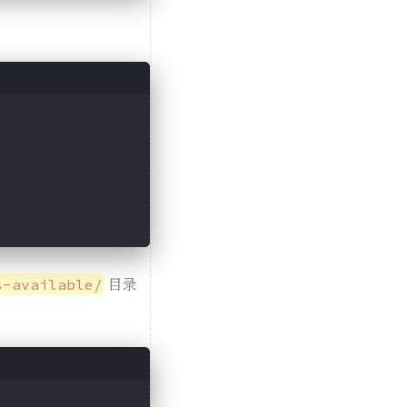
目录
s-available/