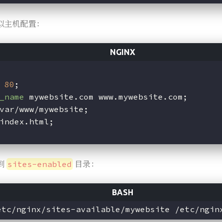
拟主机配置：
80
;
_name
 mywebsite.com www.mywebsite.com;
var/www/mywebsite;
index.html;
到
目录：
sites-enabled