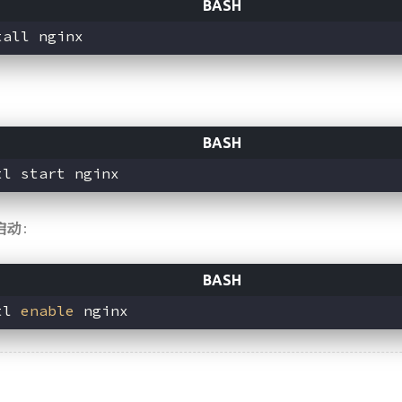
启动
：
tl 
enable