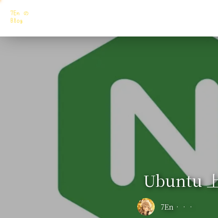
Ubuntu
7En