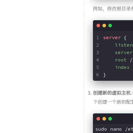
例如，修改根目录
server
 {
listen
server
root
 /
index
 
}
创建新的虚拟主机
下创建一个新的配